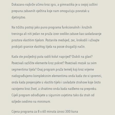
Dokazano najbrže učimo kroz igru, a gimnastika je u svojoj suštini
prepuna zabavnih vještina koje nam omogućuju povratak u
djetinjstvo.
Na tržištu postoji jako puno programa funkcionalnih i kružnih
treninga ali niti jedan ne pruža izvor ovolike zabave kao savladavanje
prostora vlastitim tijelom. Postanite medvjed, zec, krokodil i uživajte
probijati granice vlastitog tijela na posve drugačiji način.
Kada ste posljednji puta radili kolut naprijed? Dubili na glavi?
Povezivali različite elemente kroz pokret? Povezivali mozak sa svim
segmentima tijela? Ovaj program pruža temelj koji kroz vrijeme
nadograđujemo kompleksnim elementima onda kada ste vi spremni,
onda kada povjerujete u vlastito tijelo i savladate strahove koje često
razvijemo kroz život, a shvatimo onda kada naiđemo na prepreku.
Cijeli program odrađujete u sigurnim uvjetima tako da strah od
ozljede svodimo na minimum.
Cijena programa za 8 x 60 minuta iznosi 300 kuna