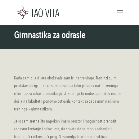
Gimnastika za odrasle
Kada sam bila dijete obožavala sam ići na treninge. Treninzi su mi
predstavljali igru. Kako sam odrastala tako je takav način treninga
isčeznuo za odraslu populaciju. Jako mi je to nedostajalo dok nisam
došla na fakultet i ponovno ostvarila kontakt sa zabavnim načinom
treninga – gimnastikom.
Jako sam sretna što napokon imam prostor i mogućnost prenositi
zabavno kretanje i odraslima, da shvate da se mogu zabavljati
trenirajući i otkrivajući pregršt zanimljivih kretnih struktura.