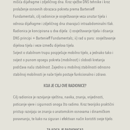
mišića dijafragme i zdjeličnog dna. Kroz vježbe DNS tehnike i kroz
prolaženje osnovnih obrazaca pokreta prema Bartenieff
Fundamentals, cilj radionice je osvještavanje veza unutar tijela i
odnosa dijafragme i zdjeličnog dna stvarajući intraabdominalni tlak.
Radionica je koncipirana u dva dijela: i) osvještavanje tijela i disanja:
DNS principi + Bartenieff Fundamentals; ii) rad u paru: osvještavanje
dijelova tijela i veze između dijelova tijela.
Svijest o stabilnom trupu pospješuje mobilno tijelo, a jednako tako i
svijest o punom opsegu pokreta (mobilnost) i slobodi kretanja
podržava našu stabilnost. Zajedno u mobilnoj stabilnosti odnosno
stabilnoj mobilnosti je naše tijelo postaje funkcionalno i zdravo.
KOJI JE CILJ OVE RADIONICE?
Cilj radionice je razvijanje vještina, navika, znanja, vrijednosti,
poticanje vjere i sigurnosti onoga što radimo. Kroz teorijsko praktični
pristup razvijaju se znanja o anatomskim osnovama i dinamičkom
poravnanju, te kako na siguran i efektivan način koristiti svoje tijelo.