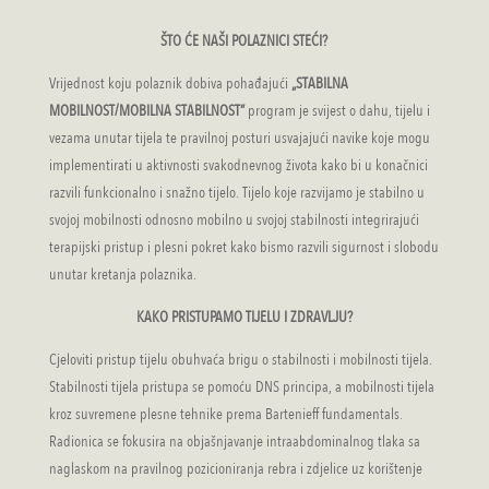
ŠTO ĆE NAŠI POLAZNICI STEĆI?
Vrijednost koju polaznik dobiva pohađajući
„STABILNA
MOBILNOST/MOBILNA STABILNOST”
program je svijest o dahu, tijelu i
vezama unutar tijela te pravilnoj posturi usvajajući navike koje mogu
implementirati u aktivnosti svakodnevnog života kako bi u konačnici
razvili funkcionalno i snažno tijelo. Tijelo koje razvijamo je stabilno u
svojoj mobilnosti odnosno mobilno u svojoj stabilnosti integrirajući
terapijski pristup i plesni pokret kako bismo razvili sigurnost i slobodu
unutar kretanja polaznika.
KAKO PRISTUPAMO TIJELU I ZDRAVLJU?
Cjeloviti pristup tijelu obuhvaća brigu o stabilnosti i mobilnosti tijela.
Stabilnosti tijela pristupa se pomoću DNS principa, a mobilnosti tijela
kroz suvremene plesne tehnike prema Bartenieff fundamentals.
Radionica se fokusira na objašnjavanje intraabdominalnog tlaka sa
naglaskom na pravilnog pozicioniranja rebra i zdjelice uz korištenje