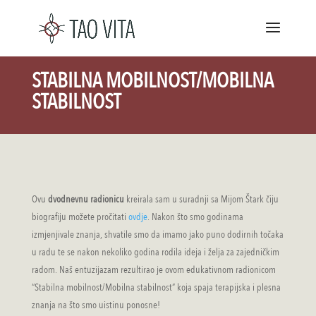
STABILNA MOBILNOST/MOBILNA
STABILNOST
Ovu
dvodnevnu radionicu
kreirala sam u suradnji sa Mijom Štark čiju
biografiju možete pročitati
ovdje
. Nakon što smo godinama
izmjenjivale znanja, shvatile smo da imamo jako puno dodirnih točaka
u radu te se nakon nekoliko godina rodila ideja i želja za zajedničkim
radom. Naš entuzijazam rezultirao je ovom edukativnom radionicom
“Stabilna mobilnost/Mobilna stabilnost” koja spaja terapijska i plesna
znanja na što smo uistinu ponosne!