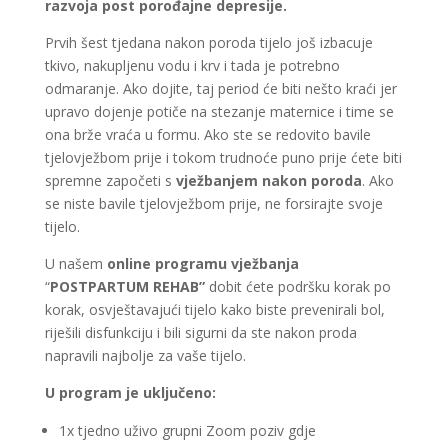
razvoja post porođajne depresije.
Prvih šest tjedana nakon poroda tijelo još izbacuje
tkivo, nakupljenu vodu i krv i tada je potrebno
odmaranje. Ako dojite, taj period će biti nešto kraći jer
upravo dojenje potiče na stezanje maternice i time se
ona brže vraća u formu. Ako ste se redovito bavile
tjelovježbom prije i tokom trudnoće puno prije ćete biti
spremne započeti s
vježbanjem nakon poroda
. Ako
se niste bavile tjelovježbom prije, ne forsirajte svoje
tijelo.
U našem
online programu vježbanja
“
POSTPARTUM REHAB”
dobit ćete podršku korak po
korak, osvještavajući tijelo kako biste prevenirali bol,
riješili disfunkciju i bili sigurni da ste nakon proda
napravili najbolje za vaše tijelo.
U program je uključeno:
1x tjedno uživo grupni Zoom poziv gdje