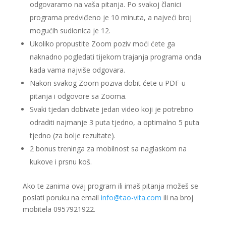
odgovaramo na vaša pitanja. Po svakoj članici
programa predviđeno je 10 minuta, a najveći broj
mogućih sudionica je 12.
Ukoliko propustite Zoom poziv moći ćete ga
naknadno pogledati tijekom trajanja programa onda
kada vama najviše odgovara.
Nakon svakog Zoom poziva dobit ćete u PDF-u
pitanja i odgovore sa Zooma.
Svaki tjedan dobivate jedan video koji je potrebno
odraditi najmanje 3 puta tjedno, a optimalno 5 puta
tjedno (za bolje rezultate).
2 bonus treninga za mobilnost sa naglaskom na
kukove i prsnu koš.
Ako te zanima ovaj program ili imaš pitanja možeš se
poslati poruku na email
info@tao-vita.com
ili na broj
mobitela 0957921922.