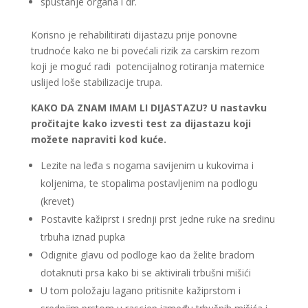
spuštanje organa i dr.
Korisno je rehabilitirati dijastazu prije ponovne
trudnoće kako ne bi povećali rizik za carskim rezom
koji je moguć radi potencijalnog rotiranja maternice
uslijed loše stabilizacije trupa.
KAKO DA ZNAM IMAM LI DIJASTAZU? U nastavku
pročitajte kako izvesti test za dijastazu koji
možete napraviti kod kuće.
Lezite na leđa s nogama savijenim u kukovima i
koljenima, te stopalima postavljenim na podlogu
(krevet)
Postavite kažiprst i srednji prst jedne ruke na sredinu
trbuha iznad pupka
Odignite glavu od podloge kao da želite bradom
dotaknuti prsa kako bi se aktivirali trbušni mišići
U tom položaju lagano pritisnite kažiprstom i