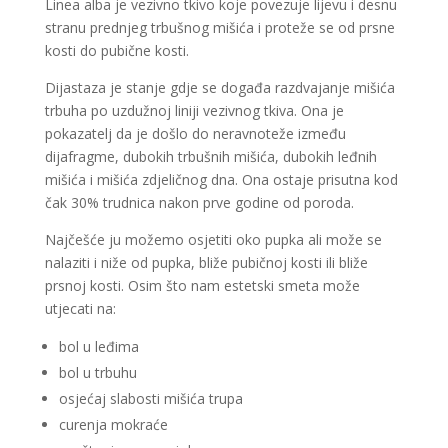
Linea alba je vezivno tkivo koje povezuje lijevu i desnu
stranu prednjeg trbušnog mišića i proteže se od prsne
kosti do pubične kosti.
Dijastaza je stanje gdje se događa razdvajanje mišića
trbuha po uzdužnoj liniji vezivnog tkiva. Ona je
pokazatelj da je došlo do neravnoteže između
dijafragme, dubokih trbušnih mišića, dubokih leđnih
mišića i mišića zdjeličnog dna. Ona ostaje prisutna kod
čak 30% trudnica nakon prve godine od poroda.
Najčešće ju možemo osjetiti oko pupka ali može se
nalaziti i niže od pupka, bliže pubičnoj kosti ili bliže
prsnoj kosti. Osim što nam estetski smeta može
utjecati na:
bol u leđima
bol u trbuhu
osjećaj slabosti mišića trupa
curenja mokraće