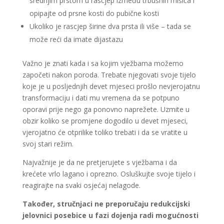
srednjim prstom u rascjep između trbušnih mišića i
opipajte od prsne kosti do pubične kosti
Ukoliko je rascjep širine dva prsta ili više – tada se
može reći da imate dijastazu
Važno je znati kada i sa kojim vježbama možemo
započeti nakon poroda. Trebate njegovati svoje tijelo
koje je u posljednjih devet mjeseci prošlo nevjerojatnu
transformaciju i dati mu vremena da se potpuno
oporavi prije nego ga ponovno naprežete. Uzmite u
obzir koliko se promjene dogodilo u devet mjeseci,
vjerojatno će otprilike toliko trebati i da se vratite u
svoj stari režim.
Najvažnije je da ne pretjerujete s vježbama i da
krećete vrlo lagano i oprezno. Osluškujte svoje tijelo i
reagirajte na svaki osjećaj nelagode.
Također, stručnjaci ne preporučaju redukcijski
jelovnici posebice u fazi dojenja radi mogućnosti