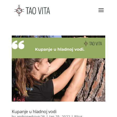
Kupanje u hladnoj vodi
by
androperkovic26
|
Jan 25, 2022
|
Blog